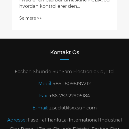
Kontakt Os
Foshan Shunde SunSam Electronic Co., Ltd.
Mobil:
+86-18098197212
Fax:
+86-757-22905184
E-mail:
zjscck@fsxxsun.com
Adresse:
Fase I af TianfuLai International Industrial