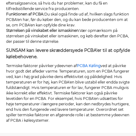
eftersalgsservice, så hvis du har problemer, kan du få en
tilfredsstillende service fra producenten.
Funktionen af ​​PCBA:
Du skal også finde ud af, hvilken slags funktion
PCBA'en har, før du køber den, og du kan bede producenten om at
se, om PCBA'en kan opfylde dine krav.
Størrelsen på vinskabet eller ismaskinen:
Vær opmærksom på
størrelsen på vinskabet eller ismaskinen, og køb derefter den PCBA,
der passer til denne størrelse.
SUNSAM kan levere skræddersyede PCBA'er til at opfylde
kølebehovene.
Termiske faktorer påvirker ydeevnen af
PCBA Køling
ved at påvirke
hvor godt det afleder varme. Temperaturen, som en PCBA fungerer
ved, kan i høj grad påvirke dens effektivitet og pålidelighed. Hvis
temperaturen er for høj, kan PCBA'en blive ustabil eller endda svigte
fuldstændigt. Hvis temperaturen er for lav, fungerer PCBA muligvis
ikke korrekt eller effektivt. Termiske faktorer kan også påvirke
levetiden for en PCBA. For eksempel, hvis PCBA'en udsættes for
høje temperaturer i længere perioder, kan den nedbrydes hurtigere,
end hvis den fungerede ved lavere temperaturer. Overordnet set
spiller termiske faktorer en afgørende rolle i at bestemme ydeevnen
af ​​PCBA i kølesystemer.