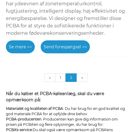
har ydeevnen af ​​zonetemperaturkontrol,
fugtjustering, intelligent display, høj effektivitet og
energibesparelse. Vi designer og fremstiller disse
PCBA for at styre de sofistikerede funktioner i
moderne fødevarekonserveringsenheder.
Se mere >>
Send forespørgsel >>
«
1
2
»
Når du køber et PCBA-køleanlæg, skal du være
opmærksom på:
Materialet og kvaliteten af ​​PCBA
: Du har brug for en god kvalitet og
god materiale PCBA for at opfylde dine behov.
PCBA-producenten
: Producenten kan give dig information om
prisen på PCBA'en og flere oplysninger, du har brug for.
PCBA's service:
Du skal også være opmærksom på PCBA'ens