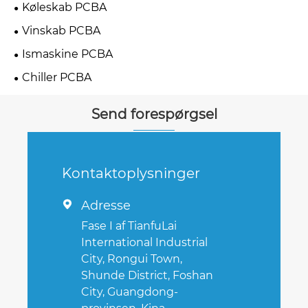
Køleskab PCBA
Vinskab PCBA
Ismaskine PCBA
Chiller PCBA
Send forespørgsel
Kontaktoplysninger
Adresse

Fase I af TianfuLai
International Industrial
City, Rongui Town,
Shunde District, Foshan
City, Guangdong-