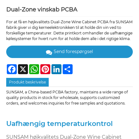
Dual-Zone vinskab PCBA
For at få en højkvalitets Dual-Zone Wine Cabinet PCBA fra SUNSAM
fabrik giver vi dig kerneelektronikken til at holde din vin ved to
forskellige temperaturer. Dette printkort omhandler de uafhængige
kølesystemer for hvert rum for at holde dem alle i det rigtige klima.
Send forespørgsel
Facebook
X
WhatsApp
Pinterest
LinkedIn
Share
Produkt beskrivelse
SUNSAM, a China-based PCBA factory, maintains a wide range of
quality products in stock for wholesale, supports customized
orders, and welcomes inquiries for free samples and quotations.
Uafhængig temperaturkontrol
SUNSAM højkvalitets Dual-Zone Wine Cabinet