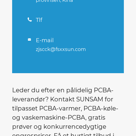
provinsen, Kina
Tlf

E-mail

zjscck@fsxxsun.com
Leder du efter en pålidelig PCBA-
leverandør? Kontakt SUNSAM for
tilpasset PCBA-varmer, PCBA-køle-
og vaskemaskine-PCBA, gratis
prøver og konkurrencedygtige
engrospriser. Få et hurtigt tilbud i