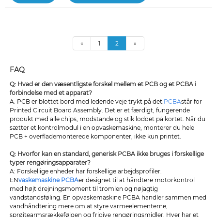
«
1
2
»
FAQ
Q: Hvad er den væsentligste forskel mellem et PCB og et PCBA i
forbindelse med et apparat?
A: PCB er blottet bord med ledende veje trykt på det.
PCBA
står for
Printed Circuit Board Assembly. Det er et færdigt, fungerende
produkt med alle chips, modstande og stik loddet på kortet. Når du
sætter et kontrolmodul i en opvaskemaskine, monterer du hele
PCB + overflademonterede komponenter, ikke kun printet.
Q: Hvorfor kan en standard, generisk PCBA ikke bruges i forskellige
typer rengøringsapparater?
A: Forskellige enheder har forskellige arbejdsprofiler.
EN
vaskemaskine PCBA
er designet til at håndtere motorkontrol
med højt drejningsmoment til tromlen og nøjagtig
vandstandsføling. En opvaskemaskine PCBA handler sammen med
vandhåndtering mere om at styre varmeelementerne,
sprøjtearmsrækkefølgen og frigive rengøringsmidler. Hver har et