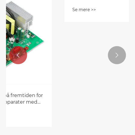


Hvad er vinskabs-PCBA, og hvorfor er
det kritisk for smarte
vinopbevaringssystemer
Se mere >>